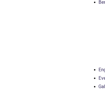
Ber
Eng
Ev
Gal