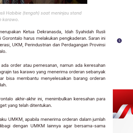
li Habibie (tengah) saat meninjau stand
in karawo.
merupakan Ketua Dekranasda, Idah Syahidah Rusli
i Gorontalo harus melakukan pengkaderan. Saran ini
5
rasi, UKM, Perindustrian dan Perdagangan Provinsi
alo.
ak ada order atau pemesanan, namun ada keresahan
engrajin tas karawo yang menerima orderan sebanyak
gar bisa membantu menyelesaikan barang orderan
dah.
ntalo akhir-akhir ini, menimbulkan keresahan para
et yang telah ditentukan.
elaku UMKM, apabila menerima orderan dalam jumlah
 dibagi dengan UMKM lainnya agar bersama-sama