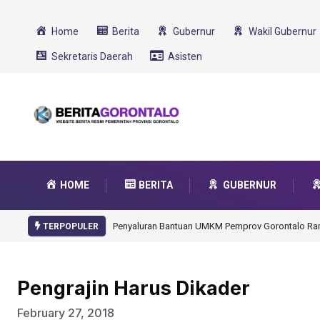
Home
Berita
Gubernur
Wakil Gubernur
Sekretaris Daerah
Asisten
HOME
BERITA
GUBERNUR
Gorontalo Ikut Dukung Program SMA Unggul Garu
TERPOPULER
Pengrajin Harus Dikader
February 27, 2018