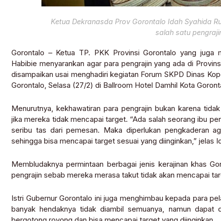
Ketua Dekranasda Prov Gorontalo Idah Syahida Rus
salah satu pengraj
Gorontalo – Ketua TP. PKK Provinsi Gorontalo yang juga 
Habibie menyarankan agar para pengrajin yang ada di Provins
disampaikan usai menghadiri kegiatan Forum SKPD Dinas Kope
Gorontalo, Selasa (27/2) di Ballroom Hotel Damhil Kota Goront
Menurutnya, kekhawatiran para pengrajin bukan karena tid
jika mereka tidak mencapai target. “Ada salah seorang ibu p
seribu tas dari pemesan. Maka diperlukan pengkaderan a
sehingga bisa mencapai target sesuai yang diinginkan,” jelas I
Membludaknya permintaan berbagai jenis kerajinan khas Goro
pengrajin sebab mereka merasa takut tidak akan mencapai targ
Istri Gubernur Gorontalo ini juga menghimbau kepada para p
banyak hendaknya tidak diambil semuanya, namun dapat
bergotong royong dan bisa mencapai target yang diinginkan.