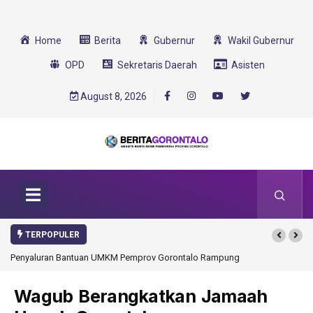
Home
Berita
Gubernur
Wakil Gubernur
OPD
Sekretaris Daerah
Asisten
August 8, 2026
TERPOPULER
yaluran Bantuan UMKM Pemprov Gorontalo Rampung
Gorontalo Ikut Dukung 
Transformasi 2025
Wagub Berangkatkan Jamaah