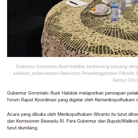
Gubernur Gorontalo Rusli Habibie berbincang bincang de
sebelum pelaksanaan Rakornas Penyelenggaraan Pilkada Se
Selasa (20/2
Gubernur Gorontalo Rusli Habibie melaporkan persiapan pelak
forum Rapat Koordinasi yang digelar oleh Kemenkopolhukam di 
Acara yang dibuka oleh Menkopolhukam Wiranto itu turut diha
dan Komisioner Bawaslu RI. Para Gubernur dan Bupati/Walikot
turut diundang.