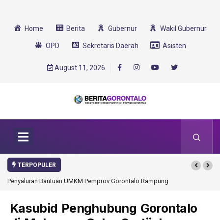
Home
Berita
Gubernur
Wakil Gubernur
OPD
Sekretaris Daerah
Asisten
August 11, 2026
TERPOPULER
yaluran Bantuan UMKM Pemprov Gorontalo Rampung
Gorontalo Ikut Dukung 
Transformasi 2025
Kasubid Penghubung Gorontalo