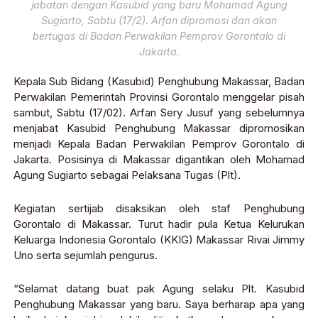
jabatan dengan Kasubid yang baru Mohamad Agung
Sugiarto, Sabtu (17/2). Arfan dipromosi dan akan
bertugas di Badan Perwakilan Pemprov Gorontalo di
Jakarta.
Kepala Sub Bidang (Kasubid) Penghubung Makassar, Badan
Perwakilan Pemerintah Provinsi Gorontalo menggelar pisah
sambut, Sabtu (17/02). Arfan Sery Jusuf yang sebelumnya
menjabat Kasubid Penghubung Makassar dipromosikan
menjadi Kepala Badan Perwakilan Pemprov Gorontalo di
Jakarta. Posisinya di Makassar digantikan oleh Mohamad
Agung Sugiarto sebagai Pelaksana Tugas (Plt).
Kegiatan sertijab disaksikan oleh staf Penghubung
Gorontalo di Makassar. Turut hadir pula Ketua Kelurukan
Keluarga Indonesia Gorontalo (KKIG) Makassar Rivai Jimmy
Uno serta sejumlah pengurus.
“Selamat datang buat pak Agung selaku Plt. Kasubid
Penghubung Makassar yang baru. Saya berharap apa yang