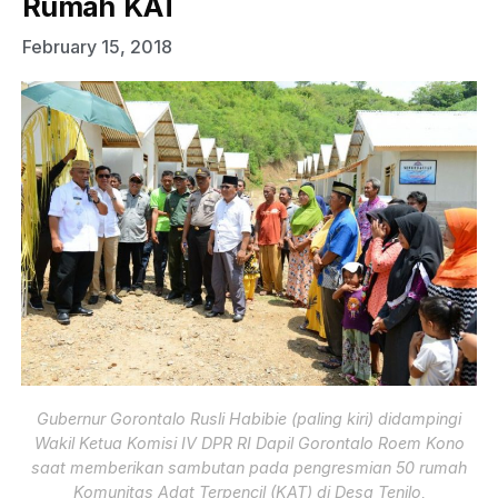
Rumah KAT
February 15, 2018
Gubernur Gorontalo Rusli Habibie (paling kiri) didampingi
Wakil Ketua Komisi IV DPR RI Dapil Gorontalo Roem Kono
saat memberikan sambutan pada pengresmian 50 rumah
Komunitas Adat Terpencil (KAT) di Desa Tenilo,