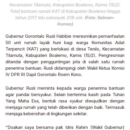
Kecamatan Tilamuta, Kabupaten Boalemo, Kamis (15/2).
Total bantuan rumah KAT di Kabupaten Boalemo hingga
tahun 2017 lalu sebanyak 208 unit.
(Foto: Salman-
Humas)
Gubernur Gorontalo Rusli Habibie meresmikan pemanfaatan
50 unit rumah layak huni bagi warga Komunitas Adat
Terpencit (KAT) yang berlokasi di desa Tenilo, Kecamatan
Tilamuta, Kabupaten Boalemo, Kamis (15/2). Pengresmian
ditandai dengan pengguntingan pita di salah satu rumah
penerima bantuan. Rusli didampingi oleh Wakil Ketua Komisi
IV DPR RI Dapil Gorontalo Roem Kono.
Gubernur Rusli meminta kepada warga penerima bantuan
agar pandai bersyukur. Selain berterima kasih pada Tuhan
Yang Maha Esa, bentuk rasa syukur diwujudkan dengan
menjaga rumah yang telah diberikan dengan baik. Termasuk
menjaga kebersihan di lingkungan sekitar.
“Doakan saya bersama pak Idris Rahim (Wakil Gubernur)