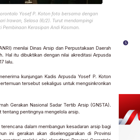
Gorontalo Yosef P. Koton foto bersama dengan
ari Irawan, Selasa (6/2). Turut mendampingi
ti Pembinaan Kerasipan Andi Kasman.
5
(ANRI) menilai Dinas Arsip dan Perpustakaan Daerah
. Hal itu dibuktikan dengan nilai akreditasi Arpusda
7 lalu.
 menerima kunjungan Kadis Arpusda Yosef P. Koton
 Pertemuan tersebut sekaligus untuk mengsinkronkan
rumah Gerakan Nasional Sadar Tertib Arsip (GNSTA).
tentang pentingnya mengelola arsip.
 terencana dalam membangun kesadaran arsip bagi
un ini gerakan akan diselenggarakan di Provinsi