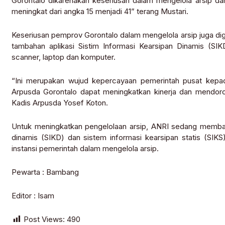
Gorontalo dikarenakan keseriusan dalam mengelola arsip dan p
meningkat dari angka 15 menjadi 41” terang Mustari.
Keseriusan pemprov Gorontalo dalam mengelola arsip juga dig
tambahan aplikasi Sistim Informasi Kearsipan Dinamis (SIK
scanner, laptop dan komputer.
“Ini merupakan wujud kepercayaan pemerintah pusat kepad
Arpusda Gorontalo dapat meningkatkan kinerja dan mendoron
Kadis Arpusda Yosef Koton.
Untuk meningkatkan pengelolaan arsip, ANRI sedang membang
dinamis (SIKD) dan sistem informasi kearsipan statis (SIKS)
instansi pemerintah dalam mengelola arsip.
Pewarta : Bambang
Editor : Isam
Post Views:
490