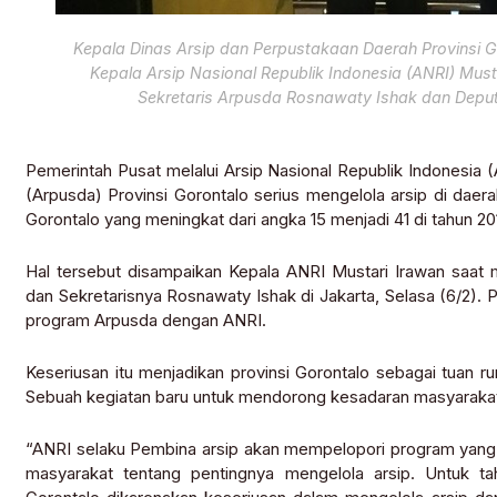
Kepala Dinas Arsip dan Perpustakaan Daerah Provinsi 
Kepala Arsip Nasional Republik Indonesia (ANRI) Must
Sekretaris Arpusda Rosnawaty Ishak dan Depu
Pemerintah Pusat melalui Arsip Nasional Republik Indonesia 
(Arpusda) Provinsi Gorontalo serius mengelola arsip di daerah
Gorontalo yang meningkat dari angka 15 menjadi 41 di tahun 201
Hal tersebut disampaikan Kepala ANRI Mustari Irawan saat
dan Sekretarisnya Rosnawaty Ishak di Jakarta, Selasa (6/2).
program Arpusda dengan ANRI.
Keseriusan itu menjadikan provinsi Gorontalo sebagai tuan 
Sebuah kegiatan baru untuk mendorong kesadaran masyarakat 
“ANRI selaku Pembina arsip akan mempelopori program yang
masyarakat tentang pentingnya mengelola arsip. Untuk tah