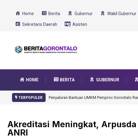
Home
Berita
Gubernur
Wakil Gubernur
Sekretaris Daerah
Asisten
HOME
BERITA
GUBERNUR
Gorontalo Ikut Dukung Program SM
TERPOPULER
Akreditasi Meningkat, Arpusda
ANRI