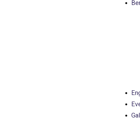
Ber
Eng
Ev
Gal