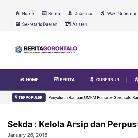
Home
Berita
Gubernur
Wakil Gubernur
Sekretaris Daerah
Asisten
HOME
BERITA
GUBERNUR
Gorontalo Ikut Dukung Program SMA Unggul Garu
TERPOPULER
Sekda : Kelola Arsip dan Perpu
January 26, 2018