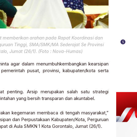
aat memberikan arahan pada Rapat Koordinasi dan
5
guruan Tinggi, SMA/SMK/MA Sederajat Se Provinsi
alo, Jumat (26/1).
(Foto : Nova-Humas)
eminta agar dalam menumbuhkembangkan kearsipan
 pemerintah pusat, provinsi, kabupaten/kota serta
at penting. Arsip merupakan salah satu strategi
ntahan yang bersih transparan dan akuntabel.
yakan kegemaran membaca di tengah masyarakat,”
arsipan dan Perpustakaan Kabupaten/Kota, Perguruan
at di Aula SMKN 1 Kota Gorontalo, Jumat (26/1).