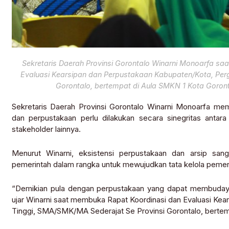
Sekretaris Daerah Provinsi Gorontalo Winarni Monoarfa s
Evaluasi Kearsipan dan Perpustakaan Kabupaten/Kota, Per
Gorontalo, bertempat di Aula SMKN 1 Kota Goront
Sekretaris Daerah Provinsi Gorontalo Winarni Monoarfa m
dan perpustakaan perlu dilakukan secara sinegritas antara
stakeholder lainnya.
Menurut Winarni, eksistensi perpustakaan dan arsip sang
pemerintah dalam rangka untuk mewujudkan tata kelola pemeri
“Demikian pula dengan perpustakaan yang dapat membuda
ujar Winarni saat membuka Rapat Koordinasi dan Evaluasi Ke
Tinggi, SMA/SMK/MA Sederajat Se Provinsi Gorontalo, bertemp