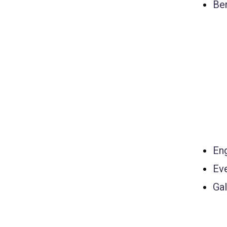
Ber
Eng
Ev
Gal