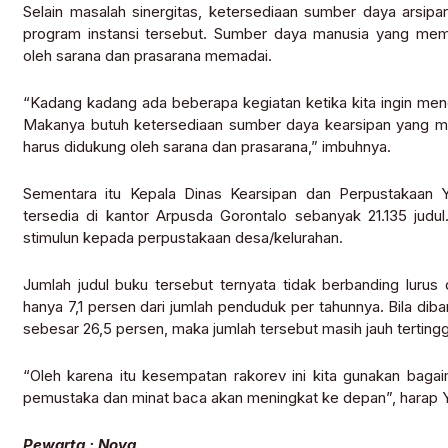
Selain masalah sinergitas, ketersediaan sumber daya arsipa
program instansi tersebut. Sumber daya manusia yang memp
oleh sarana dan prasarana memadai.
“Kadang kadang ada beberapa kegiatan ketika kita ingin menc
Makanya butuh ketersediaan sumber daya kearsipan yang me
harus didukung oleh sarana dan prasarana,” imbuhnya.
Sementara itu Kepala Dinas Kearsipan dan Perpustakaan 
tersedia di kantor Arpusda Gorontalo sebanyak 21.135 judu
stimulun kepada perpustakaan desa/kelurahan.
Jumlah judul buku tersebut ternyata tidak berbanding luru
hanya 7,1 persen dari jumlah penduduk per tahunnya. Bila di
sebesar 26,5 persen, maka jumlah tersebut masih jauh tertingg
“Oleh karena itu kesempatan rakorev ini kita gunakan baga
pemustaka dan minat baca akan meningkat ke depan”, harap 
Pewarta : Nova