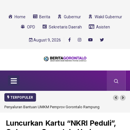
Home
Berita
Gubernur
Wakil Gubernur
OPD
Sekretaris Daerah
Asisten
August 9, 2026
TERPOPULER
Penyaluran Bantuan UMKM Pemprov Gorontalo Rampung
Gorontalo Ikut Du
Transformasi 2025
Luncurkan Kartu “NKRI Peduli”,