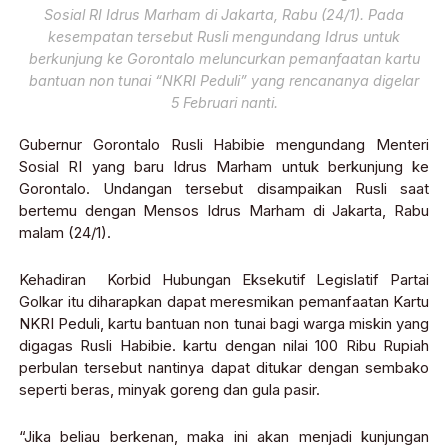
Sosial RI Idrus Marham di Jakarta, Rabu (24/1). Pada
kesempatan tersebut Rusli mengundang Idrus untuk
berkunjung ke Gorontalo meluncurkan pemanfaatan kartu
bantuan non tunai “NKRI Peduli” yang rencananya digelar
5 Februari nanti.
Gubernur Gorontalo Rusli Habibie mengundang Menteri
Sosial RI yang baru Idrus Marham untuk berkunjung ke
Gorontalo. Undangan tersebut disampaikan Rusli saat
bertemu dengan Mensos Idrus Marham di Jakarta, Rabu
malam (24/1).
Kehadiran Korbid Hubungan Eksekutif Legislatif Partai
Golkar itu diharapkan dapat meresmikan pemanfaatan Kartu
NKRI Peduli, kartu bantuan non tunai bagi warga miskin yang
digagas Rusli Habibie. kartu dengan nilai 100 Ribu Rupiah
perbulan tersebut nantinya dapat ditukar dengan sembako
seperti beras, minyak goreng dan gula pasir.
“Jika beliau berkenan, maka ini akan menjadi kunjungan