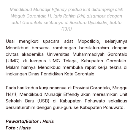
Mendikbud Muhadjir Effendy (kedua kiri) didampingi oleh
Wagub Gorontalo H. Idris Rahim (kiri) disambut dengan
adat Gorontalo setibanya di Bandara Djalaludin, Sabtu
(13/1)
Usai mengikuti upacara adat Mopotilolo, selanjutnya
Mendikbud bersama rombongan bersilaturrahim dengan
civitas akademika Universitas Muhammadiyah Gorontalo
(UMG) di kampus UMG Telaga, Kabupaten Gorontalo.
Malam harinya Mendikbud membuka rapat kerja teknis di
lingkungan Dinas Pendidikan Kota Gorontalo.
Pada hari kedua kunjungannya di Provinsi Gorontalo, Minggu
(14/1), Mendikbud Muhadjir Effendy akan meresmikan Unit
Sekolah Baru (USB) di Kabupaten Pohuwato sekaligus
bersilaturrahim dengan guru-guru se Kabupaten Pohuwato.
Pewarta/Editor : Haris
Foto : Haris