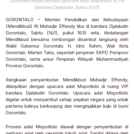
Gorontalo dalam prosesi upacara adat Mopotilolo di VIP
Bandara Djalaludin, Sabtu (13/1)
GORONTALO – Menteri Pendidikan dan Kebudayaan
(Mendikbud) RI Muhadjir Effendy tiba di bandara Djalaludin
Gorontalo, Sabtu (14/1), pukul 16.15 wita. Kedatangan
Mendikbud bersama rombongan disambut langsung oleh
Wakil Gubernur Gorontalo H. Idris Rahim, Wali Kota
Gorontalo Marten Taha, sejumlah pimpinan SKPD Pemprov
Gorontalo, serta unsur Pimpinan Wilayah Muhammadiyah
Provinsi Gorontalo.
Rangkaian penyambutan Mendikbud Muhadjir Effendy,
dilanjutkan dengan upacara adat Mopotilolo di ruang VIP
bandara Djalaludin Gorontalo. Upacara adat Mopotilolo
digelar untuk menyambut setiap pejabat negara yang untuk
pertama kalinya berkunjung dan menginjakkan kaki di bumi
Gorontalo.
Prosesi adat Mopotilolo diawali dengan penyambutan di
gerbang adat oleh sejumlah tokoh adat. Sambil diiringi oleh