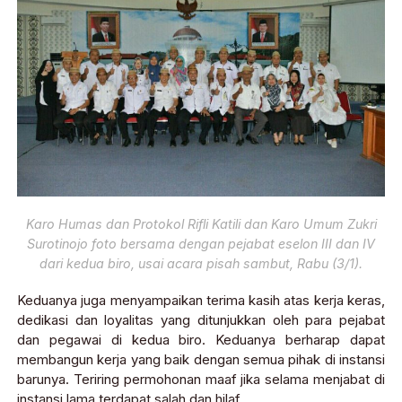
Karo Humas dan Protokol Rifli Katili dan Karo Umum Zukri
Surotinojo foto bersama dengan pejabat eselon III dan IV
dari kedua biro, usai acara pisah sambut, Rabu (3/1).
Keduanya juga menyampaikan terima kasih atas kerja keras,
dedikasi dan loyalitas yang ditunjukkan oleh para pejabat
dan pegawai di kedua biro. Keduanya berharap dapat
membangun kerja yang baik dengan semua pihak di instansi
barunya. Teriring permohonan maaf jika selama menjabat di
instansi lama terdapat salah dan hilaf.