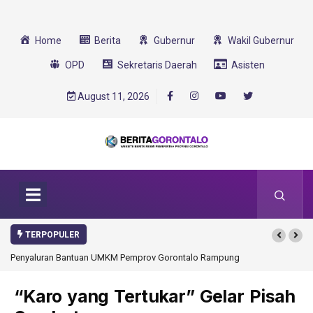
Home
Berita
Gubernur
Wakil Gubernur
OPD
Sekretaris Daerah
Asisten
August 11, 2026
TERPOPULER
alo Rampung
Gorontalo Ikut Dukung Program SMA Unggul Garuda
Transformasi 2025
“Karo yang Tertukar” Gelar Pisah