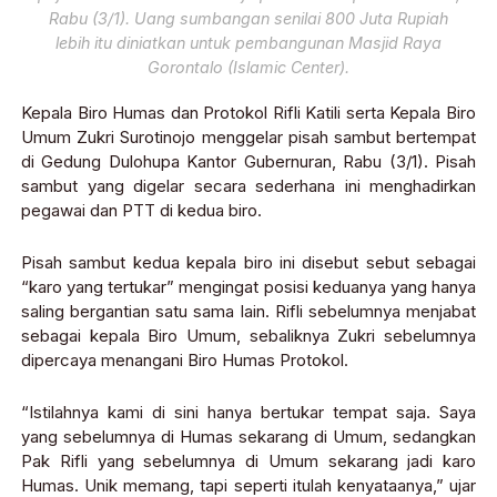
Rabu (3/1). Uang sumbangan senilai 800 Juta Rupiah
lebih itu diniatkan untuk pembangunan Masjid Raya
Gorontalo (Islamic Center).
Kepala Biro Humas dan Protokol Rifli Katili serta Kepala Biro
Umum Zukri Surotinojo menggelar pisah sambut bertempat
di Gedung Dulohupa Kantor Gubernuran, Rabu (3/1). Pisah
sambut yang digelar secara sederhana ini menghadirkan
pegawai dan PTT di kedua biro.
Pisah sambut kedua kepala biro ini disebut sebut sebagai
“karo yang tertukar” mengingat posisi keduanya yang hanya
saling bergantian satu sama lain. Rifli sebelumnya menjabat
sebagai kepala Biro Umum, sebaliknya Zukri sebelumnya
dipercaya menangani Biro Humas Protokol.
“Istilahnya kami di sini hanya bertukar tempat saja. Saya
yang sebelumnya di Humas sekarang di Umum, sedangkan
Pak Rifli yang sebelumnya di Umum sekarang jadi karo
Humas. Unik memang, tapi seperti itulah kenyataanya,” ujar