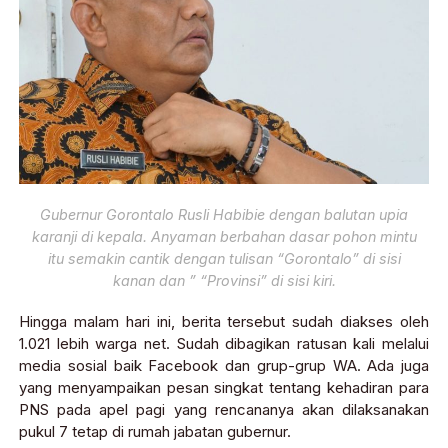
Gubernur Gorontalo Rusli Habibie dengan balutan upia
karanji di kepala. Anyaman berbahan dasar pohon mintu
itu semakin cantik dengan tulisan “Gorontalo” di sisi
kanan dan ” “Provinsi” di sisi kiri.
Hingga malam hari ini, berita tersebut sudah diakses oleh
1.021 lebih warga net. Sudah dibagikan ratusan kali melalui
media sosial baik Facebook dan grup-grup WA. Ada juga
yang menyampaikan pesan singkat tentang kehadiran para
PNS pada apel pagi yang rencananya akan dilaksanakan
pukul 7 tetap di rumah jabatan gubernur.