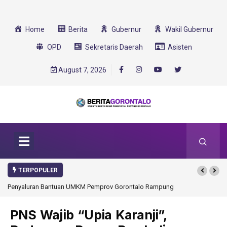
Home
Berita
Gubernur
Wakil Gubernur
OPD
Sekretaris Daerah
Asisten
August 7, 2026
TERPOPULER
Gorontalo Ikut Dukung Program SMA Unggul Garuda Transformasi 2025
PNS Wajib “Upia Karanji”,