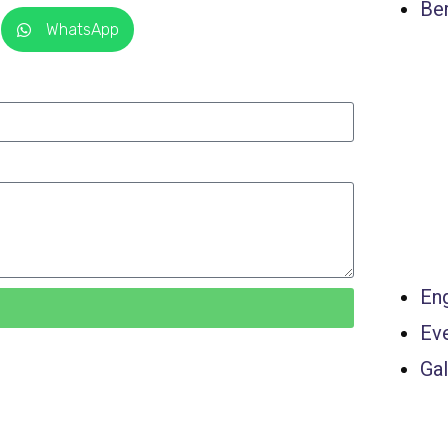
Ber
WhatsApp
Eng
Ev
Gal