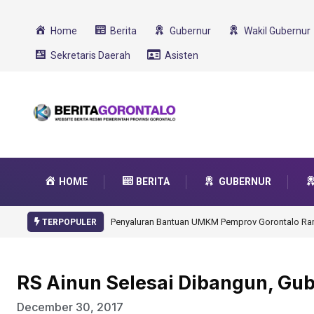
Home
Berita
Gubernur
Wakil Gubernur
Sekretaris Daerah
Asisten
HOME
BERITA
GUBERNUR
Gorontalo Ikut Dukung Program SMA Unggul Garu
TERPOPULER
RS Ainun Selesai Dibangun, Gu
December 30, 2017