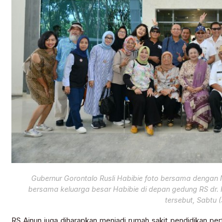
Gubernur Gorontalo Rusli Habibie foto bersama dengan 
bersama keluarga besar Habibie di depan gedung RS dr. 
tersebut, Sabtu (
RS Ainun juga diharapkan menjadi rumah sakit pendidikan per