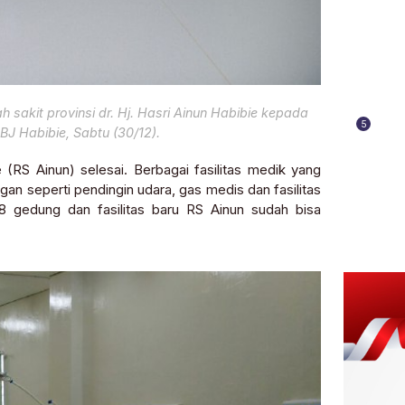
 sakit provinsi dr. Hj. Hasri Ainun Habibie kepada
5
BJ Habibie, Sabtu (30/12).
(RS Ainun) selesai. Berbagai fasilitas medik yang
gan seperti pendingin udara, gas medis dan fasilitas
8 gedung dan fasilitas baru RS Ainun sudah bisa