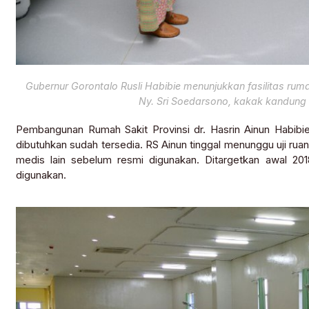
Gubernur Gorontalo Rusli Habibie menunjukkan fasilitas rumah
Ny. Sri Soedarsono, kakak kandung 
Pembangunan Rumah Sakit Provinsi dr. Hasrin Ainun Habibie 
dibutuhkan sudah tersedia. RS Ainun tinggal menunggu uji ruan
medis lain sebelum resmi digunakan. Ditargetkan awal 201
digunakan.