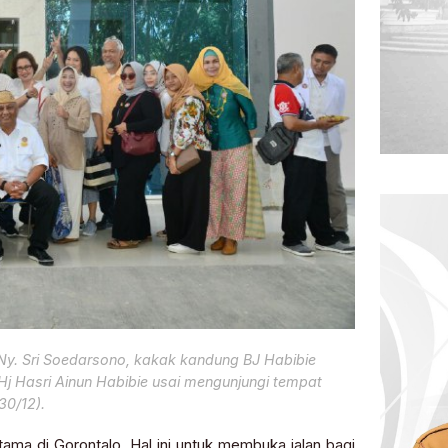
Ny. Sri Soedarsono, kakak kandung BJ Habibie
Hj Hasri Ainun Habibie usai mengunjungi tempat
30/12).
tama di Gorontalo. Hal ini untuk membuka jalan bagi