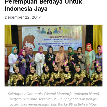
Perempuan Berdaya Untuk
Indonesia Jaya
December 22, 2017
Sekdaprov Gorontalo Winarni Monoarfa (pakaian hitam)
berfoto bersama sejumlah ibu-ibu pejabat dan pengisi
acara usai memperingati hari Ibu ke 89 di Belle li Mbui,