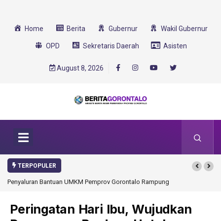
Home
Berita
Gubernur
Wakil Gubernur
OPD
Sekretaris Daerah
Asisten
August 8, 2026
TERPOPULER
Gorontalo Rampung
Gorontalo Ikut Dukung Program SMA Unggul Garuda
Transformasi 2025
Peringatan Hari Ibu, Wujudkan