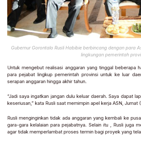
Gubernur Gorontalo Rusli Habibie berbincang dengan para A
lingkungan pemerintah provin
Untuk mengebut realisasi anggaran yang tinggal beberapa ha
para pejabat lingkup pemerintah provinsi untuk ke luar da
serapan anggaran hingga akhir tahun.
“Jadi saya ingatkan jangan dulu keluar daerah. Saya dapat la
keseriusan,” kata Rusli saat memimpin apel kerja ASN, Jumat (
Rusli menginginkan tidak ada anggaran yang kembali ke pus
gara-gara kelalaian para pejabatnya. Selain itu , Rusli jug
agar tidak memperlambat proses termin bagi proyek yang telah