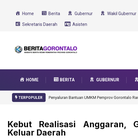
Home
Berita
Gubernur
Wakil Gubernur
Sekretaris Daerah
Asisten
HOME
BERITA
GUBERNUR
Gorontalo Ikut Dukung Program SMA Unggul Garu
TERPOPULER
Kebut Realisasi Anggaran, 
Keluar Daerah