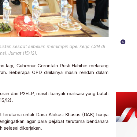
5
sisten sesaat sebelum memimpin apel kerja ASN di
si, Jumat (15/12).
ri lagi, Gubernur Gorontalo Rusli Habibie melarang
erah. Beberapa OPD dinilainya masih rendah dalam
poran dari P2ELP, masih banyak realisasi yang butuh
15/12).
at terutama untuk Dana Alokasi Khusus (DAK) hanya
a mengingatkan agar para pejabat terutama bendahara
 selesai dikerjakan.