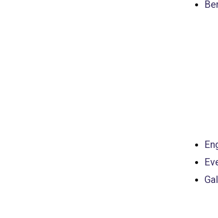
Ber
Eng
Ev
Gal