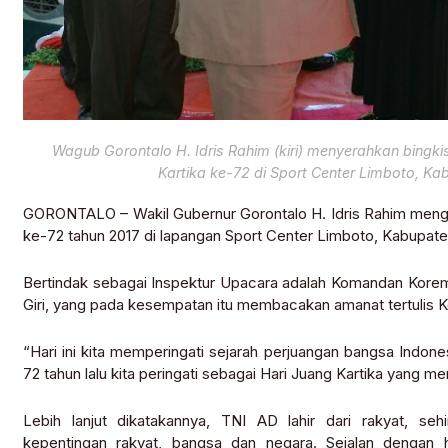
Wagub Gorontalo H. Idris Rahim (kiri) menyerahkan bingk
Kartika ke-72 di Sport Center Limboto, Ka
GORONTALO – Wakil Gubernur Gorontalo H. Idris Rahim mengha
ke-72 tahun 2017 di lapangan Sport Center Limboto, Kabupaten
Bertindak sebagai Inspektur Upacara adalah Komandan Korem
Giri, yang pada kesempatan itu membacakan amanat tertulis 
“Hari ini kita memperingati sejarah perjuangan bangsa Indone
72 tahun lalu kita peringati sebagai Hari Juang Kartika yang m
Lebih lanjut dikatakannya, TNI AD lahir dari rakyat, 
kepentingan rakyat, bangsa dan negara. Sejalan dengan ha