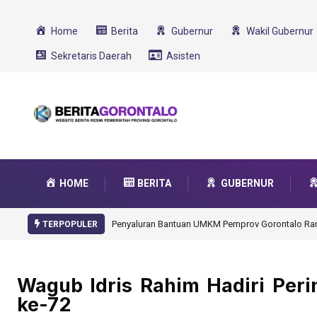
Home
Berita
Gubernur
Wakil Gubernur
Sekretaris Daerah
Asisten
HOME
BERITA
GUBERNUR
Gorontalo Ikut Dukung Program SMA Unggul Garu
TERPOPULER
Wagub Idris Rahim Hadiri Peri
ke-72