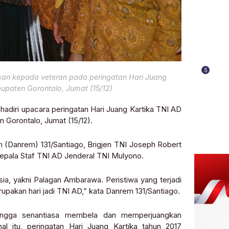
5
isan kepada veteran pada peringatan Hari Juang
bupaten Gorontalo, Jumat (15/12)
diri upacara peringatan Hari Juang Kartika TNI AD
 Gorontalo, Jumat (15/12).
 (Danrem) 131/Santiago, Brigjen TNI Joseph Robert
Kepala Staf TNI AD Jenderal TNI Mulyono.
sia, yakni Palagan Ambarawa. Peristiwa yang terjadi
erupakan hari jadi TNI AD,” kata Danrem 131/Santiago.
sehingga senantiasa membela dan memperjuangkan
l itu, peringatan Hari Juang Kartika tahun 2017