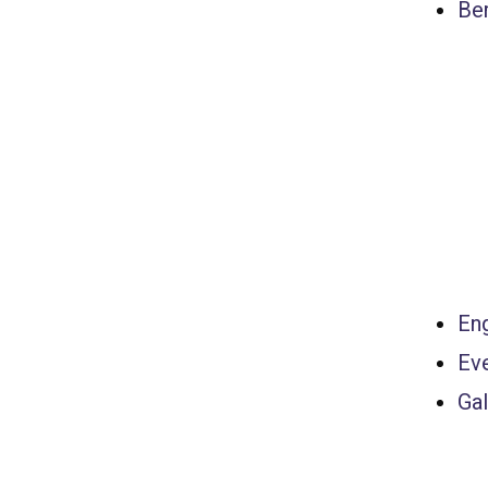
Ber
Eng
Ev
Gal