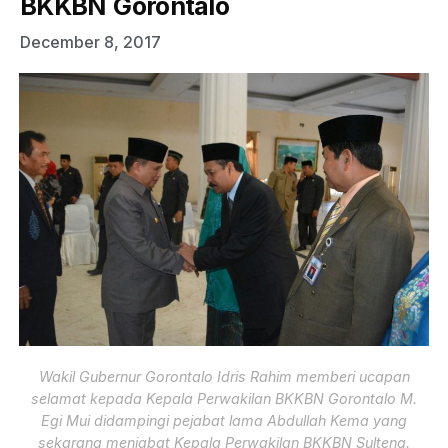
BKKBN Gorontalo
December 8, 2017
Wakil Gubernur Gorontalo Idris Rahim memberi ucapan
selamat kepada Kepala Perwakilan BKKBN Gorontalo M.
Egi Mui didampingi pejabat lama Abdullah Kema yang
sekarang menjabat Kepala Perwakilan BKKBN Sulteng.