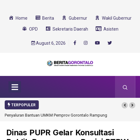
Home
Berita
Gubernur
Wakil Gubernur
OPD
Sekretaris Daerah
Asisten
August 6, 2026
TERPOPULER
 Rampung
Gorontalo Ikut Dukung Program SMA Unggul Garuda
Transformasi 2025
Dinas PUPR Gelar Konsultasi