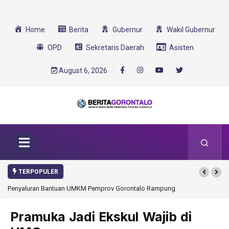
Home
Berita
Gubernur
Wakil Gubernur
OPD
Sekretaris Daerah
Asisten
August 6, 2026
TERPOPULER
Penyaluran Bantuan UMKM Pemprov Gorontalo Rampung
Gorontalo Ikut D
Transformasi 202
Pramuka Jadi Ekskul Wajib di