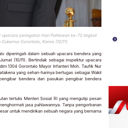
r upacara peringatan Hari Pahlawan ke-72 tingkat
5
 Gubernur Gorontalo, Kamis (10/11)
lo diperingati dalam sebuah upacara bendera yang
Jumat (10/11). Bertindak sebagai inspektur upacara
sdim 1304 Gorontalo Mayor Infanteri Moh. Taufik Nur
takena yang sehari-harinya bertugas sebagai Wakil
pengibar bendera dari pasukan pengibar bendera
n tertulis Menteri Sosial RI yang mengutip pesan
menghormati jasa pahlawannya. Tanpa pengorbanan
besar untuk mendirikan sebuah negara yang bernama