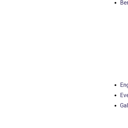
Ber
Eng
Ev
Gal