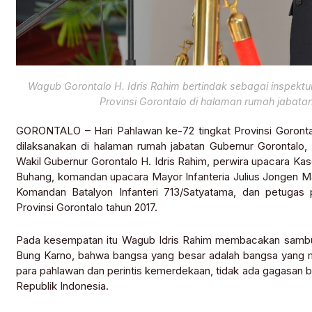
Wagub Gorontalo H. Idris Rahim bertindak sebagai inspektu
Provinsi Gorontalo di halaman rumah jabatan
GORONTALO – Hari Pahlawan ke-72 tingkat Provinsi Goronta
dilaksanakan di halaman rumah jabatan Gubernur Gorontalo, 
Wakil Gubernur Gorontalo H. Idris Rahim, perwira upacara Ka
Buhang, komandan upacara Mayor Infanteria Julius Jongen Ma
Komandan Batalyon Infanteri 713/Satyatama, dan petugas 
Provinsi Gorontalo tahun 2017.
Pada kesempatan itu Wagub Idris Rahim membacakan sambuta
Bung Karno, bahwa bangsa yang besar adalah bangsa yang 
para pahlawan dan perintis kemerdekaan, tidak ada gagasan 
Republik Indonesia.