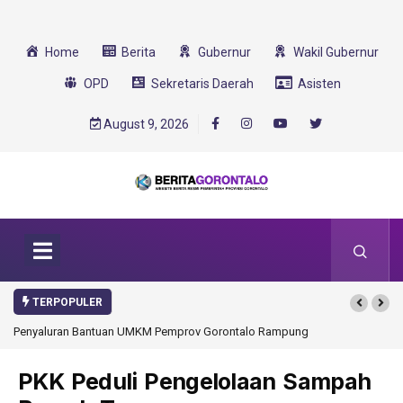
Home
Berita
Gubernur
Wakil Gubernur
OPD
Sekretaris Daerah
Asisten
August 9, 2026
TERPOPULER
ontalo Rampung
Gorontalo Ikut Dukung Program SMA Unggul Garuda
Transformasi 2025
PKK Peduli Pengelolaan Sampah