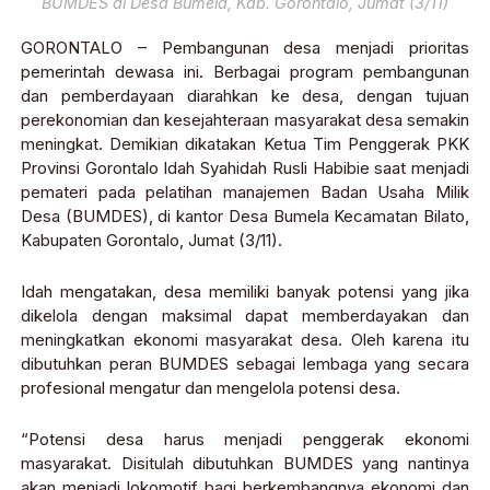
BUMDES di Desa Bumela, Kab. Gorontalo, Jumat (3/11)
GORONTALO – Pembangunan desa menjadi prioritas
pemerintah dewasa ini. Berbagai program pembangunan
dan pemberdayaan diarahkan ke desa, dengan tujuan
perekonomian dan kesejahteraan masyarakat desa semakin
meningkat. Demikian dikatakan Ketua Tim Penggerak PKK
Provinsi Gorontalo Idah Syahidah Rusli Habibie saat menjadi
pemateri pada pelatihan manajemen Badan Usaha Milik
Desa (BUMDES), di kantor Desa Bumela Kecamatan Bilato,
Kabupaten Gorontalo, Jumat (3/11).
Idah mengatakan, desa memiliki banyak potensi yang jika
dikelola dengan maksimal dapat memberdayakan dan
meningkatkan ekonomi masyarakat desa. Oleh karena itu
dibutuhkan peran BUMDES sebagai lembaga yang secara
profesional mengatur dan mengelola potensi desa.
“Potensi desa harus menjadi penggerak ekonomi
masyarakat. Disitulah dibutuhkan BUMDES yang nantinya
akan menjadi lokomotif bagi berkembangnya ekonomi dan