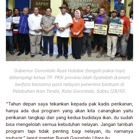
Gubernur Gorontalo Rusli Habibie (tengah pakai topi)
didampingi ketua TP. PKK provinsi Idah Syahidah (kanan)
berfoto bersama para nelayan penerima bantuan di
Pelabuhan Ikan Tenda, Kota Gorontalo, Sabtu (28/10).
“Tahun depan saya tekankan kepada pak kadis perikanan,
hanya ada dua program yang akan kita canangkan yaitu
perikanan tangkap dan yang kedua budidaya ikan. itu sudah
bisa mengelolah semua kebutuhan nelayan. Jangan tambah
program tapi tidak penting bagi nelayan, itu namanya
mubazir,” lanjut mantan Bupati Gorontalo Utara itu.