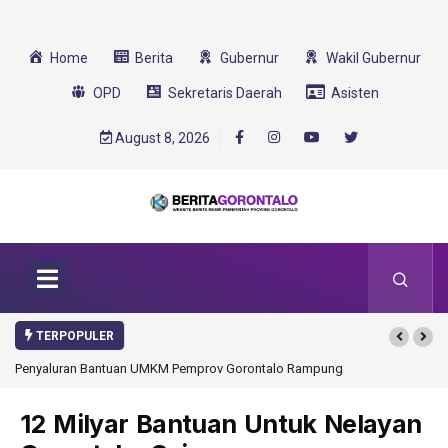
Home
Berita
Gubernur
Wakil Gubernur
OPD
Sekretaris Daerah
Asisten
August 8, 2026
TERPOPULER
Gorontalo Rampung
Gorontalo Ikut Dukung Program SMA Unggul Garuda
Transformasi 2025
12 Milyar Bantuan Untuk Nelayan