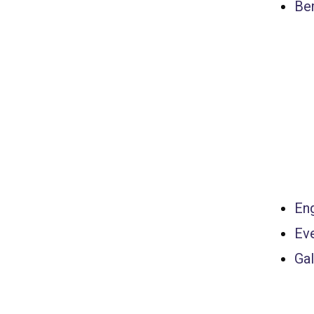
Ber
Eng
Ev
Gal