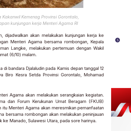
a Kakanwil Kemenag Provinsi Gorontalo,
pan kunjungan kerja Menteri Agama RI
 dijadwalkan akan melakukan kunjungan kerja ke
5
angan Menteri Agama bersama rombongan, Kepala
usman Langke, melakukan pertemuan dengan Wakil
umat (6/10) malam.
di bandara Djalaludin pada Kamis depan tanggal 12
a Biro Kesra Setda Provinsi Gorontalo, Mohamad
nteri Agama akan melakukan serangkaian kegiatan.
gama dan Forum Kerukunan Umat Beragam (FKUB)
tan itu Menteri Agama akan meresmikan pemanfaatan
gama bersama rombongan akan melakukan peninjauan
 ke Manado, Sulawesi Utara, pada sore harinya.