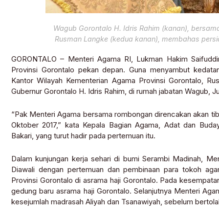
Wagub Gorontalo H. Idris Rahim (kanan), bersam
Rusman Langke (kedua kanan), membahas persia
GORONTALO – Menteri Agama RI, Lukman Hakim Saifuddin,
Provinsi Gorontalo pekan depan. Guna menyambut kedat
Kantor Wilayah Kementerian Agama Provinsi Gorontalo, R
Gubernur Gorontalo H. Idris Rahim, di rumah jabatan Wagub, J
“Pak Menteri Agama bersama rombongan direncakan akan tiba 
Oktober 2017,” kata Kepala Bagian Agama, Adat dan Buday
Bakari, yang turut hadir pada pertemuan itu.
Dalam kunjungan kerja sehari di bumi Serambi Madinah, Me
Diawali dengan pertemuan dan pembinaan para tokoh a
Provinsi Gorontalo di asrama haji Gorontalo. Pada kesempa
gedung baru asrama haji Gorontalo. Selanjutnya Menteri A
kesejumlah madrasah Aliyah dan Tsanawiyah, sebelum bertolak