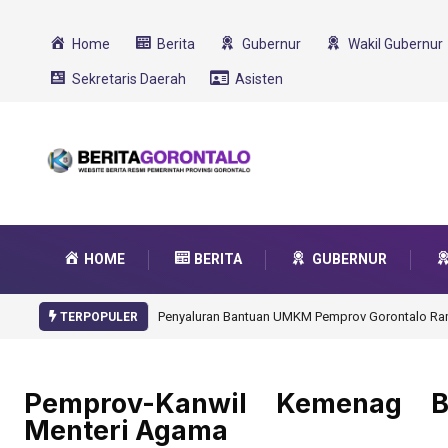
Home
Berita
Gubernur
Wakil Gubernur
Sekretaris Daerah
Asisten
HOME
BERITA
GUBERNUR
Gorontalo 
TERPOPULER
Pemprov-Kanwil Kemenag B
Menteri Agama