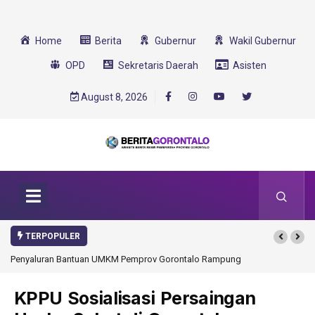
Home
Berita
Gubernur
Wakil Gubernur
OPD
Sekretaris Daerah
Asisten
August 8, 2026
TERPOPULER
Gorontalo Rampung
Gorontalo Ikut Dukung Program SMA Unggul Garuda
Transformasi 2025
KPPU Sosialisasi Persaingan