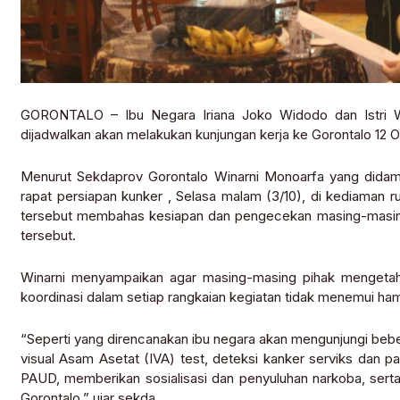
GORONTALO – Ibu Negara Iriana Joko Widodo dan Istri W
dijadwalkan akan melakukan kunjungan kerja ke Gorontalo 12
Menurut Sekdaprov Gorontalo Winarni Monoarfa yang didam
rapat persiapan kunker , Selasa malam (3/10), di kediaman 
tersebut membahas kesiapan dan pengecekan masing-masing i
tersebut.
Winarni menyampaikan agar masing-masing pihak mengetahu
koordinasi dalam setiap rangkaian kegiatan tidak menemui ha
“Seperti yang direncanakan ibu negara akan mengunjungi beb
visual Asam Asetat (IVA) test, deteksi kanker serviks dan 
PAUD, memberikan sosialisasi dan penyuluhan narkoba, serta 
Gorontalo,” ujar sekda.