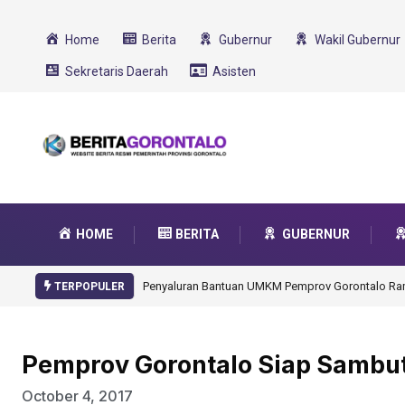
Home
Berita
Gubernur
Wakil Gubernur
Sekretaris Daerah
Asisten
HOME
BERITA
GUBERNUR
Gorontalo Ikut Dukung Program SMA Unggul Garu
TERPOPULER
Pemprov Gorontalo Siap Sambu
October 4, 2017