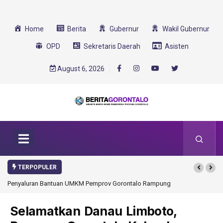
Home
Berita
Gubernur
Wakil Gubernur
OPD
Sekretaris Daerah
Asisten
August 6, 2026
TERPOPULER
Penyaluran Bantuan UMKM Pemprov Gorontalo Rampung
Gorontalo Ikut Du
Transformasi 2025
Selamatkan Danau Limboto,