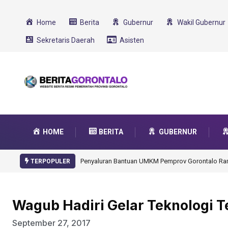
Home
Berita
Gubernur
Wakil Gubernur
Sekretaris Daerah
Asisten
HOME
BERITA
GUBERNUR
Gorontalo Ikut Dukung Program SMA Unggul Garu
TERPOPULER
Wagub Hadiri Gelar Teknologi T
September 27, 2017