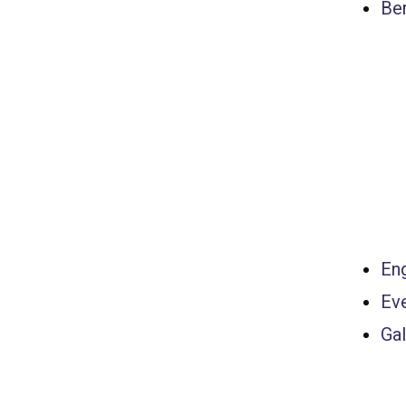
Ber
Eng
Ev
Gal