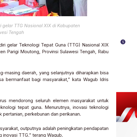
ri gelar TTG Nasional XIX di Kabupaten
wesi Tengah
5
iri gelar Teknologi Tepat Guna (TTG) Nasional XIX
ten Parigi Moutong, Provinsi Sulawesi Tengah, Rabu
ng-masing daerah, yang selanjutnya diharapkan bisa
sa bermanfaat bagi masyarakat,” kata Wagub Idris
erus mendorong seluruh elemen masyarakat untuk
nologi tepat guna. Menurutnya, inovasi teknologi
k pertanian, perkebunan dan perikanan.
asyarakat, outputnya adalah peningkatan pendapatan
g inovasi TTG,” terang Wagub.