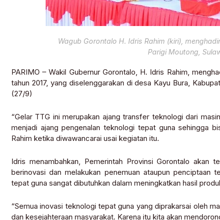
Wagub Gorontalo H. Idris Rahim (kiri), menghadi
Parigi Moutong, Sula
PARIMO – Wakil Gubernur Gorontalo, H. Idris Rahim, menghad
tahun 2017, yang diselenggarakan di desa Kayu Bura, Kabupa
(27/9)
“Gelar TTG ini merupakan ajang transfer teknologi dari masi
menjadi ajang pengenalan teknologi tepat guna sehingga bi
Rahim ketika diwawancarai usai kegiatan itu.
Idris menambahkan, Pemerintah Provinsi Gorontalo akan t
berinovasi dan melakukan penemuan ataupun penciptaan tek
tepat guna sangat dibutuhkan dalam meningkatkan hasil produ
“Semua inovasi teknologi tepat guna yang diprakarsai oleh m
dan kesejahteraan masyarakat. Karena itu kita akan mendoron