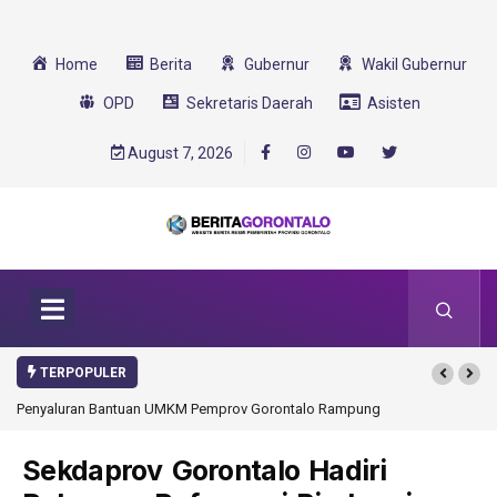
Home
Berita
Gubernur
Wakil Gubernur
OPD
Sekretaris Daerah
Asisten
August 7, 2026
TERPOPULER
yaluran Bantuan UMKM Pemprov Gorontalo Rampung
Gorontalo Ikut Dukung 
Transformasi 2025
Sekdaprov Gorontalo Hadiri