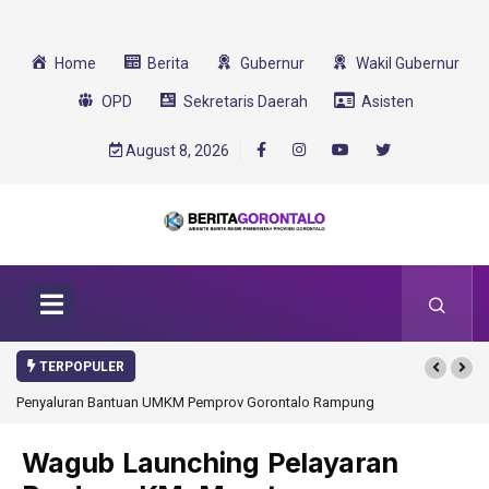
Home
Berita
Gubernur
Wakil Gubernur
OPD
Sekretaris Daerah
Asisten
August 8, 2026
TERPOPULER
Gorontalo Rampung
Gorontalo Ikut Dukung Program SMA Unggul Garuda
Transformasi 2025
Wagub Launching Pelayaran