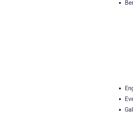
Ber
Eng
Ev
Gal