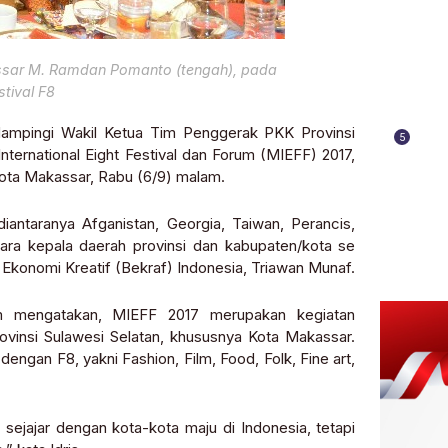
assar M. Ramdan Pomanto (tengah), pada
tival F8
dampingi Wakil Ketua Tim Penggerak PKK Provinsi
5
ternational Eight Festival dan Forum (MIEFF) 2017,
 Kota Makassar, Rabu (6/9) malam.
iantaranya Afganistan, Georgia, Taiwan, Perancis,
 para kepala daerah provinsi dan kabupaten/kota se
 Ekonomi Kreatif (Bekraf) Indonesia, Triawan Munaf.
him mengatakan, MIEFF 2017 merupakan kegiatan
vinsi Sulawesi Selatan, khususnya Kota Makassar.
ngan F8, yakni Fashion, Film, Food, Folk, Fine art,
sejajar dengan kota-kota maju di Indonesia, tetapi