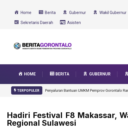
Home
Berita
Gubernur
Wakil Gubernur
Sekretaris Daerah
Asisten
HOME
BERITA
GUBERNUR
Gorontalo Ikut Dukung Program SMA Unggul Garu
TERPOPULER
Hadiri Festival F8 Makassar, 
Regional Sulawesi