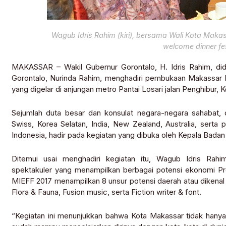
Wagub Idris Rahim (kiri), bersama Wali Kota Mak
welcome dinner fes
MAKASSAR – Wakil Gubernur Gorontalo, H. Idris Rahim, di
Gorontalo, Nurinda Rahim, menghadiri pembukaan Makassar In
yang digelar di anjungan metro Pantai Losari jalan Penghibur,
Sejumlah duta besar dan konsulat negara-negara sahabat, d
Swiss, Korea Selatan, India, New Zealand, Australia, serta
Indonesia, hadir pada kegiatan yang dibuka oleh Kepala Badan
Ditemui usai menghadiri kegiatan itu, Wagub Idris Ra
spektakuler yang menampilkan berbagai potensi ekonomi Pro
MIEFF 2017 menampilkan 8 unsur potensi daerah atau dikenal de
Flora & Fauna, Fusion music, serta Fiction writer & font.
“Kegiatan ini menunjukkan bahwa Kota Makassar tidak hanya 