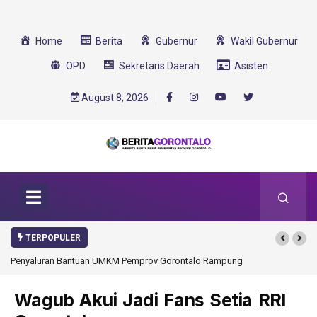
Home
Berita
Gubernur
Wakil Gubernur
OPD
Sekretaris Daerah
Asisten
August 8, 2026
TERPOPULER
v Gorontalo Rampung
Gorontalo Ikut Dukung Program SMA Unggul Garuda
Transformasi 2025
Wagub Akui Jadi Fans Setia RRI