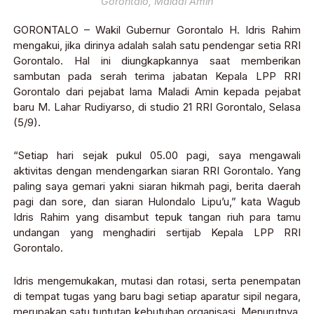
Gorontalo, Maladi Amin
GORONTALO – Wakil Gubernur Gorontalo H. Idris Rahim
mengakui, jika dirinya adalah salah satu pendengar setia RRI
Gorontalo. Hal ini diungkapkannya saat memberikan
sambutan pada serah terima jabatan Kepala LPP RRI
Gorontalo dari pejabat lama Maladi Amin kepada pejabat
baru M. Lahar Rudiyarso, di studio 21 RRI Gorontalo, Selasa
(5/9).
“Setiap hari sejak pukul 05.00 pagi, saya mengawali
aktivitas dengan mendengarkan siaran RRI Gorontalo. Yang
paling saya gemari yakni siaran hikmah pagi, berita daerah
pagi dan sore, dan siaran Hulondalo Lipu’u,” kata Wagub
Idris Rahim yang disambut tepuk tangan riuh para tamu
undangan yang menghadiri sertijab Kepala LPP RRI
Gorontalo.
Idris mengemukakan, mutasi dan rotasi, serta penempatan
di tempat tugas yang baru bagi setiap aparatur sipil negara,
merupakan satu tuntutan kebutuhan organisasi. Menurutnya,