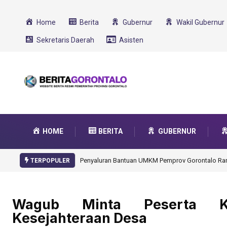
Home
Berita
Gubernur
Wakil Gubernur
Sekretaris Daerah
Asisten
HOME
BERITA
GUBERNUR
Gorontalo Ikut Dukung Program SMA U
TERPOPULER
Wagub Minta Peserta K
Kesejahteraan Desa