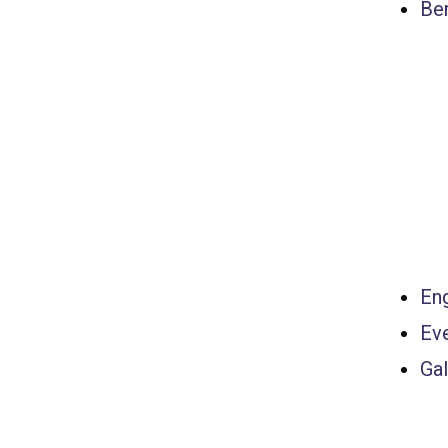
Ber
Eng
Ev
Gal