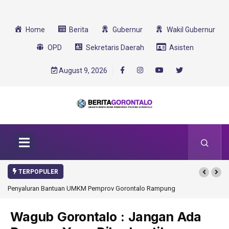
Home
Berita
Gubernur
Wakil Gubernur
OPD
Sekretaris Daerah
Asisten
August 9, 2026
TERPOPULER
 Pemprov Gorontalo Rampung
Gorontalo Ikut Dukung Program SMA Unggul G
Transformasi 2025
Wagub Gorontalo : Jangan Ada