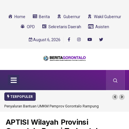
Home
Berita
Gubernur
Wakil Gubernur
OPD
Sekretaris Daerah
Asisten
August 6, 2026
TERPOPULER
rov Gorontalo Rampung
Gorontalo Ikut Dukung Program SMA Unggul Garuda
Transformasi 2025
APTISI Wilayah Provinsi