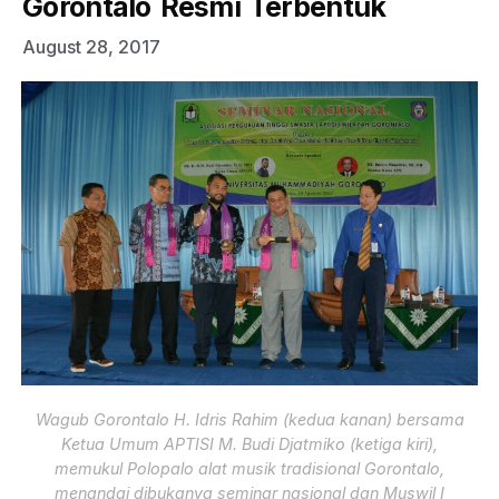
Gorontalo Resmi Terbentuk
August 28, 2017
Wagub Gorontalo H. Idris Rahim (kedua kanan) bersama
Ketua Umum APTISI M. Budi Djatmiko (ketiga kiri),
memukul Polopalo alat musik tradisional Gorontalo,
menandai dibukanya seminar nasional dan Muswil I