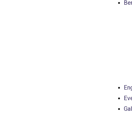
Ber
Eng
Ev
Gal