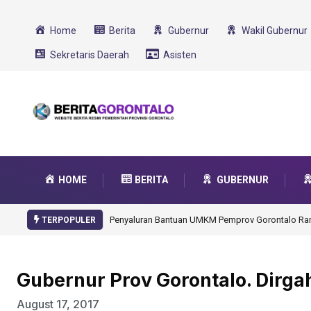
Home
Berita
Gubernur
Wakil Gubernur
Sekretaris Daerah
Asisten
HOME
BERITA
GUBERNUR
Gorontalo Ikut Dukung Program SMA Unggul Garu
TERPOPULER
Gubernur Prov Gorontalo. Dirga
August 17, 2017