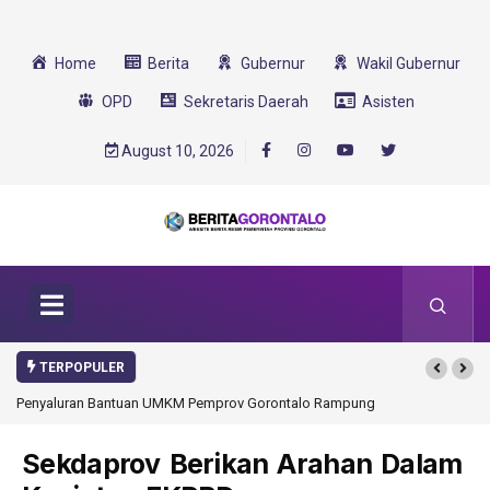
Home
Berita
Gubernur
Wakil Gubernur
OPD
Sekretaris Daerah
Asisten
August 10, 2026
TERPOPULER
enyaluran Bantuan UMKM Pemprov Gorontalo Rampung
Gorontalo Ikut Duku
Transformasi 2025
Sekdaprov Berikan Arahan Dalam