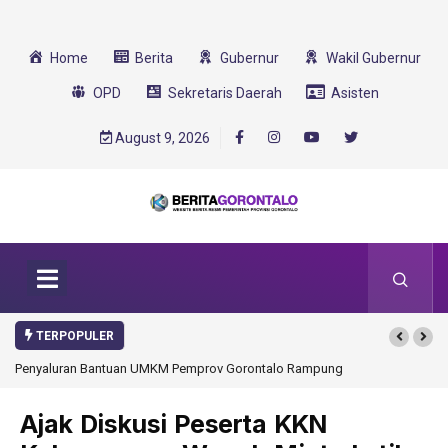
Home
Berita
Gubernur
Wakil Gubernur
OPD
Sekretaris Daerah
Asisten
August 9, 2026
TERPOPULER
talo Rampung
Gorontalo Ikut Dukung Program SMA Unggul Garuda
Transformasi 2025
Ajak Diskusi Peserta KKN