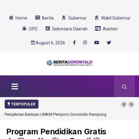
Home
Berita
Gubernur
Wakil Gubernur
OPD
Sekretaris Daerah
Asisten
August 6, 2026
TERPOPULER
rontalo Rampung
Gorontalo Ikut Dukung Program SMA Unggul Garuda
Transformasi 2025
Program Pendidikan Gratis