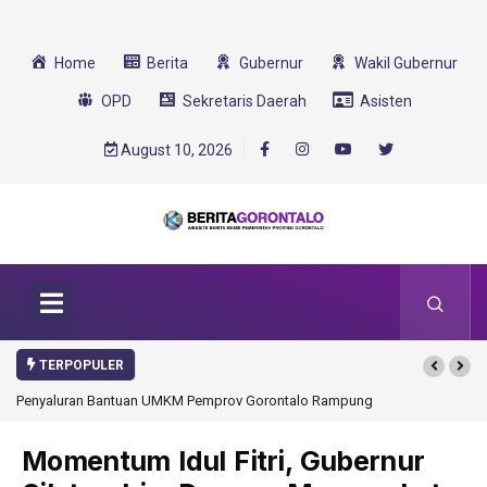
Home
Berita
Gubernur
Wakil Gubernur
OPD
Sekretaris Daerah
Asisten
August 10, 2026
TERPOPULER
talo Rampung
Gorontalo Ikut Dukung Program SMA Unggul Garuda
Transformasi 2025
Momentum Idul Fitri, Gubernur