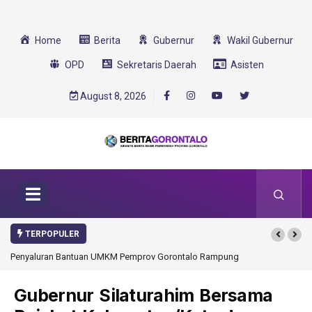
Home
Berita
Gubernur
Wakil Gubernur
OPD
Sekretaris Daerah
Asisten
August 8, 2026
TERPOPULER
pung
Gorontalo Ikut Dukung Program SMA Unggul Garuda
Transformasi 2025
Gubernur Silaturahim Bersama