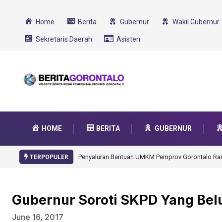
Home
Berita
Gubernur
Wakil Gubernur
Sekretaris Daerah
Asisten
HOME
BERITA
GUBERNUR
Gorontalo Ikut Dukung Program SMA Unggul Ga
TERPOPULER
Gubernur Soroti SKPD Yang Bel
June 16, 2017