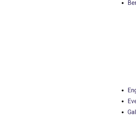
Ber
Eng
Ev
Gal