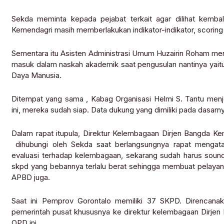
Sekda meminta kepada pejabat terkait agar dilihat kembali
Kemendagri masih memberlakukan indikator-indikator, scorin
Sementara itu Asisten Administrasi Umum Huzairin Roham meng
masuk dalam naskah akademik saat pengusulan nantinya yaitu
Daya Manusia.
Ditempat yang sama , Kabag Organisasi Helmi S. Tantu menj
ini, mereka sudah siap. Data dukung yang dimiliki pada dasar
Dalam rapat itupula, Direktur Kelembagaan Dirjen Bangda K
dihubungi oleh Sekda saat berlangsungnya rapat mengat
evaluasi terhadap kelembagaan, sekarang sudah harus sound
skpd yang bebannya terlalu berat sehingga membuat pelayanan
APBD juga.
Saat ini Pemprov Gorontalo memiliki 37 SKPD. Direncan
pemerintah pusat khususnya ke direktur kelembagaan Dirjen
OPD ini.