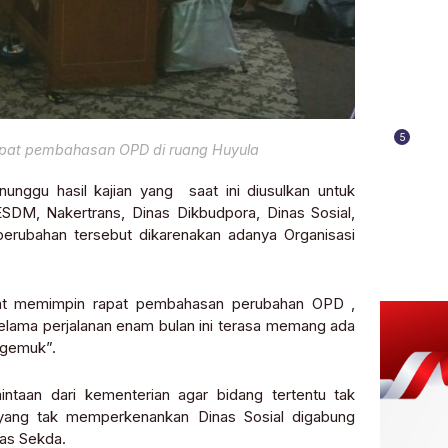
5
pat pembahasan OPD di ruang Huyula
ggu hasil kajian yang saat ini diusulkan untuk
DM, Nakertrans, Dinas Dikbudpora, Dinas Sosial,
rubahan tersebut dikarenakan adanya Organisasi
saat memimpin rapat pembahasan perubahan OPD ,
selama perjalanan enam bulan ini terasa memang ada
“gemuk”.
ntaan dari kementerian agar bidang tertentu tak
l yang tak memperkenankan Dinas Sosial digabung
as Sekda.