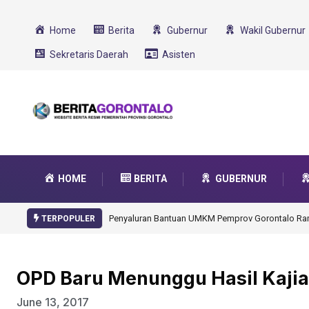
Home
Berita
Gubernur
Wakil Gubernur
Sekretaris Daerah
Asisten
HOME
BERITA
GUBERNUR
Gorontalo Ikut Dukung Program SMA Unggul Garu
TERPOPULER
OPD Baru Menunggu Hasil Kaji
June 13, 2017