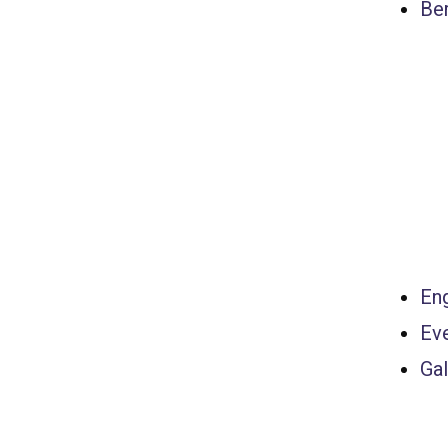
Ber
Eng
Ev
Gal