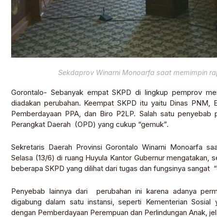
Sekdaprov Winarni Monoarfa saat memimpin ra
Gorontalo- Sebanyak empat SKPD di lingkup pemprov menun
diadakan perubahan. Keempat SKPD itu yaitu Dinas PNM, ES
Pemberdayaan PPA, dan Biro P2LP. Salah satu penyebab pe
Perangkat Daerah (OPD) yang cukup “gemuk”.
Sekretaris Daerah Provinsi Gorontalo Winarni Monoarfa 
Selasa (13/6) di ruang Huyula Kantor Gubernur mengatakan, 
beberapa SKPD yang dilihat dari tugas dan fungsinya sangat 
Penyebab lainnya dari perubahan ini karena adanya permi
digabung dalam satu instansi, seperti Kementerian Sosia
dengan Pemberdayaan Perempuan dan Perlindungan Anak, jel