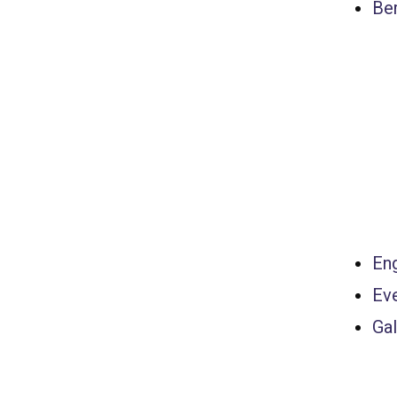
Ber
Eng
Ev
Gal