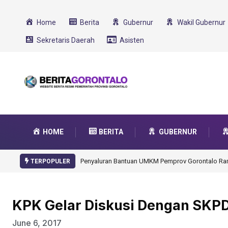
Home
Berita
Gubernur
Wakil Gubernur
Sekretaris Daerah
Asisten
HOME
BERITA
GUBERNUR
Gorontalo Ikut Dukung Program SMA Unggul Garu
TERPOPULER
KPK Gelar Diskusi Dengan SKPD
June 6, 2017