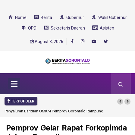
Home
Berita
Gubernur
Wakil Gubernur
OPD
Sekretaris Daerah
Asisten
August 8, 2026
TERPOPULER
luran Bantuan UMKM Pemprov Gorontalo Rampung
Gorontalo Ikut Dukung Pr
Transformasi 2025
Pemprov Gelar Rapat Forkopimda