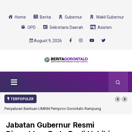
Home
Berita
Gubernur
Wakil Gubernur
OPD
Sekretaris Daerah
Asisten
August 9, 2026
TERPOPULER
luran Bantuan UMKM Pemprov Gorontalo Rampung
Gorontalo Ikut Dukung Pr
Transformasi 2025
Jabatan Gubernur Resmi