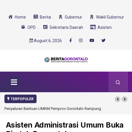
Home
Berita
Gubernur
Wakil Gubernur
OPD
Sekretaris Daerah
Asisten
August 6, 2026
TERPOPULER
Penyaluran Bantuan UMKM Pemprov Gorontalo Rampung
Gorontalo Ikut Du
Transformasi 2025
Asisten Administrasi Umum Buka