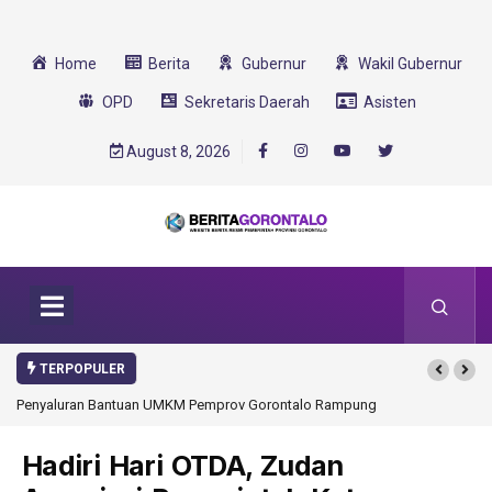
Home
Berita
Gubernur
Wakil Gubernur
OPD
Sekretaris Daerah
Asisten
August 8, 2026
TERPOPULER
emprov Gorontalo Rampung
Gorontalo Ikut Dukung Program SMA Unggul Garu
Transformasi 2025
Hadiri Hari OTDA, Zudan