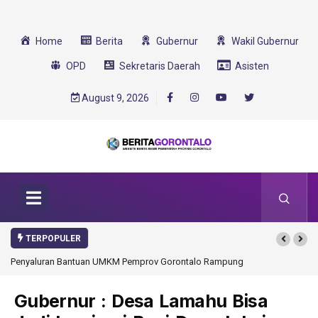
Home
Berita
Gubernur
Wakil Gubernur
OPD
Sekretaris Daerah
Asisten
August 9, 2026
TERPOPULER
Gorontalo Rampung
Gorontalo Ikut Dukung Program SMA Unggul Garuda
Transformasi 2025
Gubernur : Desa Lamahu Bisa