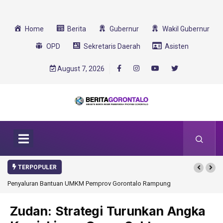
Home
Berita
Gubernur
Wakil Gubernur
OPD
Sekretaris Daerah
Asisten
August 7, 2026
TERPOPULER
rov Gorontalo Rampung
Gorontalo Ikut Dukung Program SMA Unggul Garuda
Transformasi 2025
Zudan: Strategi Turunkan Angka