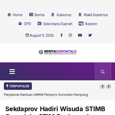
Home
Berita
Gubernur
Wakil Gubernur
OPD
Sekretaris Daerah
Asisten
August 9, 2026
TERPOPULER
rontalo Rampung
Gorontalo Ikut Dukung Program SMA Unggul Garuda
Transformasi 2025
Sekdaprov Hadiri Wisuda STIMB